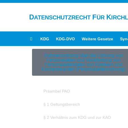
D
F
K
ATENSCHUTZRECHT
ÜR
IRCH
KDG
KDG-DVO
Weitere Gesetze
Syn
Rahmenordnung über die Führung von
Personalakten und Verarbeitung von
Personalaktendaten von Klerikern und
Kirchenbeamten (Personalaktenordnung)
Präambel PAO
§ 1 Geltungsbereich
§ 2 Verhältnis zum KDG und zur KAO