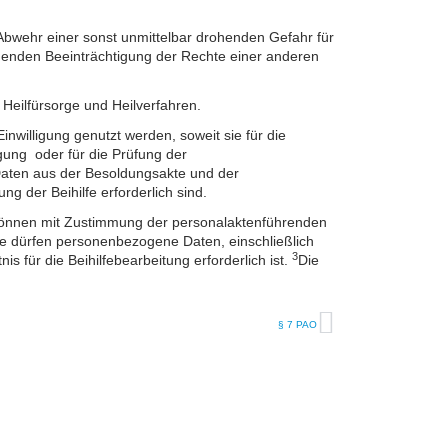
Abwehr einer sonst unmittelbar drohenden Gefahr für
egenden Beeinträchtigung der Rechte einer anderen
Heilfürsorge und Heilverfahren.
willigung genutzt werden, soweit sie für die
ng oder für die Prüfung der
 Daten aus der Besoldungsakte und der
g der Beihilfe erforderlich sind.
e können mit Zustimmung der personalaktenführenden
le dürfen personenbezogene Daten, einschließlich
3
 für die Beihilfebearbeitung erforderlich ist.
Die
§ 7 PAO