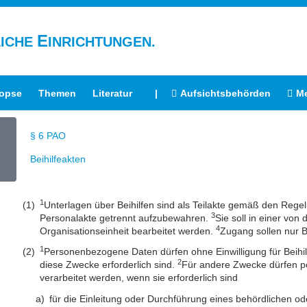
E
LICHE
INRICHTUNGEN.
opse
Themen
Literatur
|
Aufsichtsbehörden
M
§ 6 PAO
Beihilfeakten
1
Unterlagen über Beihilfen sind als Teilakte gemäß den Reg
3
Personalakte getrennt aufzubewahren.
Sie soll in einer von
4
Organisationseinheit bearbeitet werden.
Zugang sollen nur B
1
Personenbezogene Daten dürfen ohne Einwilligung für Beihil
2
diese Zwecke erforderlich sind.
Für andere Zwecke dürfen p
verarbeitet werden, wenn sie erforderlich sind
für die Einleitung oder Durchführung eines behördlichen 