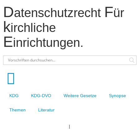
D
F
atenschutzrecht
ür
k
irchliche
E
inrichtungen.
KDG
KDG-DVO
Weitere Gesetze
Synopse
Themen
Literatur
|