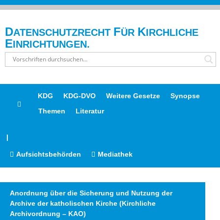
D
F
K
ATENSCHUTZRECHT
ÜR
IRCHLICHE
E
INRICHTUNGEN.
KDG
KDG-DVO
Weitere Gesetze
Synopse
Themen
Literatur
|
Aufsichtsbehörden
Mediathek
Anordnung über die Sicherung und Nutzung der
Archive der katholischen Kirche (Kirchliche
Archivordnung – KAO)