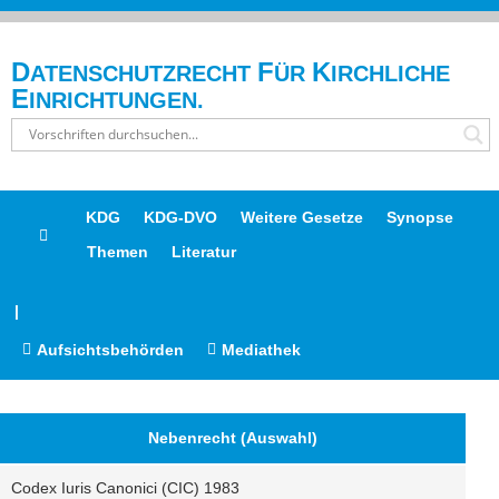
D
F
K
ATENSCHUTZRECHT
ÜR
IRCHLICHE
E
INRICHTUNGEN.
KDG
KDG-DVO
Weitere Gesetze
Synopse
Themen
Literatur
|
Aufsichtsbehörden
Mediathek
Nebenrecht (Auswahl)
Codex Iuris Canonici (CIC) 1983