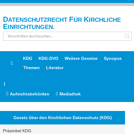
D
F
K
ATENSCHUTZRECHT
ÜR
IRCHLICHE
E
INRICHTUNGEN.
KDG
KDG-DVO
Weitere Gesetze
Synopse
Themen
Literatur
|
Aufsichtsbehörden
Mediathek
Gesetz über den Kirchlichen Datenschutz (KDG)
Präambel KDG