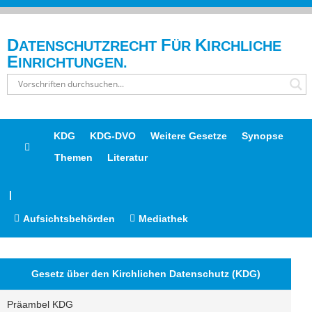
D
F
K
ATENSCHUTZRECHT
ÜR
IRCHLICHE
E
INRICHTUNGEN.
KDG
KDG-DVO
Weitere Gesetze
Synopse
Themen
Literatur
|
Aufsichtsbehörden
Mediathek
Gesetz über den Kirchlichen Datenschutz (KDG)
Präambel KDG