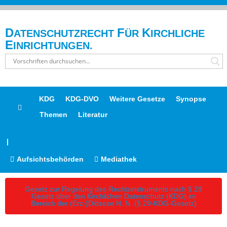
D
F
K
ATENSCHUTZRECHT
ÜR
IRCHLICHE
E
INRICHTUNGEN.
KDG
KDG-DVO
Weitere Gesetze
Synopse
Themen
Literatur
|
Aufsichtsbehörden
Mediathek
Gesetz zur Regelung des Rechtsinstruments nach § 29
Gesetz über den Kirchlichen Datenschutz (KDG) im
Bereich der (Erz-)Diözese N. N. (§ 29-KDG-Gesetz)