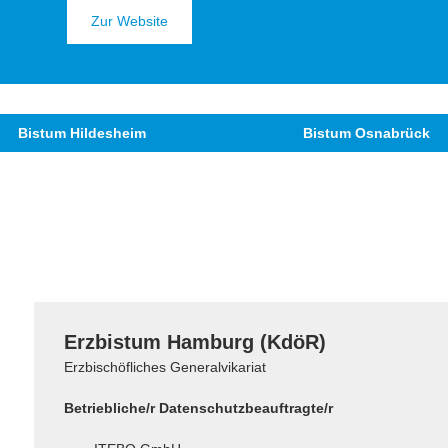
Zur Website
Bistum Hildesheim
Bistum Osnabrück
Erzbistum Hamburg (KdöR)
Erzbischöfliches Generalvikariat
Betriebliche/r Datenschutzbeauftragte/r