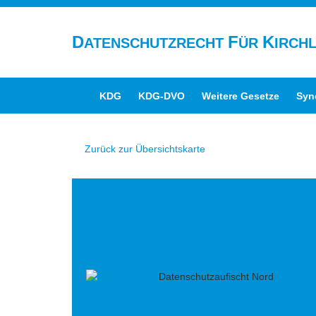
D
F
K
ATENSCHUTZRECHT
ÜR
IRCH
KDG
KDG-DVO
Weitere Gesetze
Syn
Zurück zur Übersichtskarte