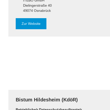
ITEBO GmbH
Dielingerstraße 40
49074 Osnabrück
Zur Website
Bistum Hildesheim (KdöR)
Betriebliche/r Datenschutzbeauftragte/r